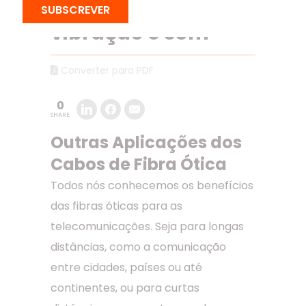
temperatura,
SUBSCREVER
vibração e som
Converter para PDF
0
SHARE
Outras Aplicações dos
Cabos de Fibra Ótica
Todos nós conhecemos os benefícios
das fibras óticas para as
telecomunicações. Seja para longas
distâncias, como a comunicação
entre cidades, países ou até
continentes, ou para curtas