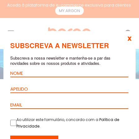
Aceda à plataforma de e-commerce exclusiva para clientes.
MY.ARGON
PT
x
SUBSCREVA A NEWSLETTER
Subscreva a nossa newsletter e mantenha-se a par das
novidades sobre os nossos produtos e atividades.
FIBRA ÓTICA
SET 14, 2022
6 mins
leitura
A importância das
fibras óticas para o
Ao utilizar este formulário, concordo com a
Política de
Privacidade
.
controlo de