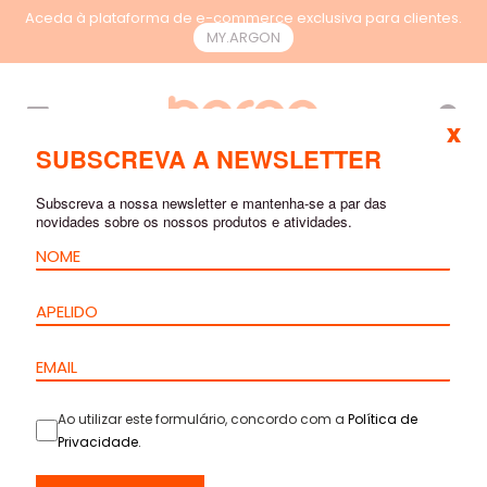
Aceda à plataforma de e-commerce exclusiva para clientes.
MY.ARGON
PT
x
SUBSCREVA A NEWSLETTER
RESULTADOS DE
Subscreva a nossa newsletter e mantenha-se a par das
PESQUISA
novidades sobre os nossos produtos e atividades.
Ao utilizar este formulário, concordo com a
Política de
Rack
Privacidade
.
Pavimento –
Norma 2