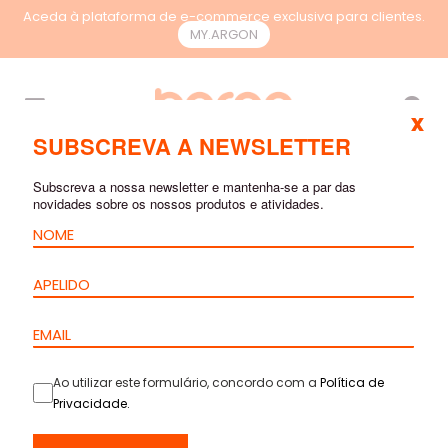
Aceda à plataforma de e-commerce exclusiva para clientes.
MY.ARGON
PT
x
SUBSCREVA A NEWSLETTER
MÓDULOS E FICHAS
Subscreva a nossa newsletter e mantenha-se a par das
novidades sobre os nossos produtos e atividades.
RJ45
Ao utilizar este formulário, concordo com a
Política de
Privacidade
.