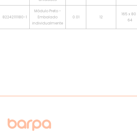
Módulo Preto -
165 x 80 
82242111180-1
Embalado
0.01
12
64
individualmente