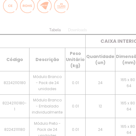
Tabela
Downloads
CAIXA INTERI
Peso
Quantidade
Dimens
Código
Descrição
Unitário
(un)
(mm)
(kg)
Módulo Branco
165 x 80 
82242110180
- Pack de 24
0.01
24
64
unidades
Módulo Branco
82242110180-
165 x 80 
- Embalado
0.01
12
1
64
individualmente
Módulo Preto -
165 x 80 
82242111180
Pack de 24
0.01
24
64
unidades