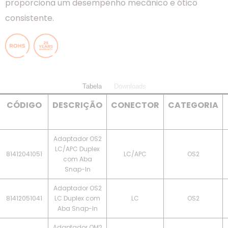
proporciona um desempenho mecânico e ótico
consistente.
Tabela
Downloads
CÓDIGO
DESCRIÇÃO
CONECTOR
CATEGORIA
Adaptador OS2
LC/APC Duplex
81412041051
LC/APC
OS2
com Aba
Snap-In
Adaptador OS2
81412051041
LC Duplex com
LC
OS2
Aba Snap-In
Adaptador OM2