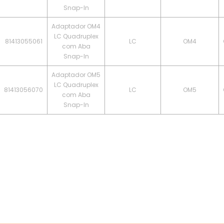
Snap-In
Adaptador OM4
LC Quadruplex
81413055061
LC
OM4
com Aba
Snap-In
Adaptador OM5
LC Quadruplex
81413056070
LC
OM5
com Aba
Snap-In