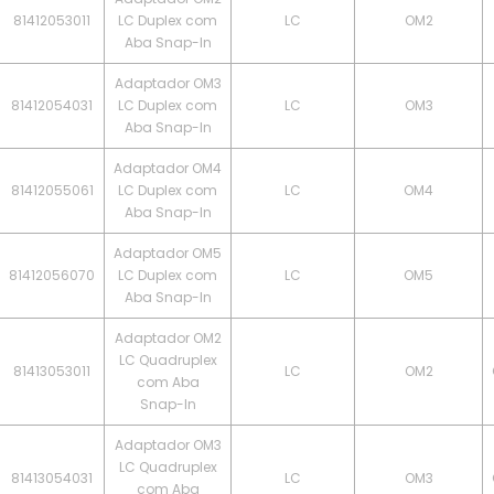
81412053011
LC Duplex com
LC
OM2
Aba Snap-In
Adaptador OM3
81412054031
LC Duplex com
LC
OM3
Aba Snap-In
Adaptador OM4
81412055061
LC Duplex com
LC
OM4
Aba Snap-In
Adaptador OM5
81412056070
LC Duplex com
LC
OM5
Aba Snap-In
Adaptador OM2
LC Quadruplex
81413053011
LC
OM2
com Aba
Snap-In
Adaptador OM3
LC Quadruplex
81413054031
LC
OM3
com Aba