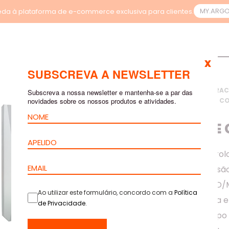
MY.ARG
da à plataforma de e-commerce exclusiva para clientes.
x
SUBSCREVA A NEWSLETTER
INÍCIO
>
PRODUTOS
>
RAC
Subscreva a nossa newsletter e mantenha-se a par das
novidades sobre os nossos produtos e atividades.
ORION
>
SOLUÇÕES DE C
BIOMÉTRICO
MÓDULO DE 
O Módulo de Controlo
através de impressão 
duas versões: F18 ID
Ao utilizar este formulário, concordo com a
Política
permissões, regista 
de Privacidade
.
relatórios em tempo 