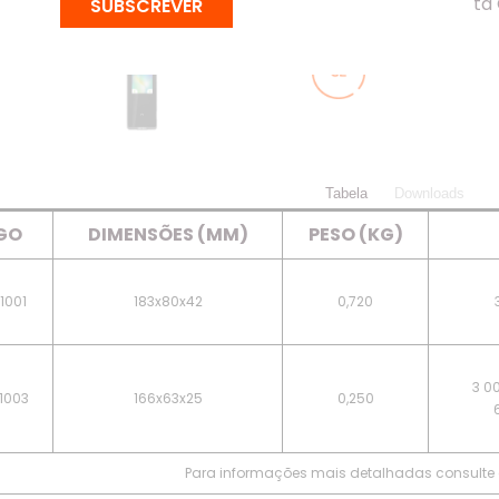
(ODCM – Orion Data
SUBSCREVER
Tabela
Downloads
GO
DIMENSÕES (MM)
PESO (KG)
1001
183x80x42
0,720
3 0
1003
166x63x25
0,250
Para informações mais detalhadas consulte 