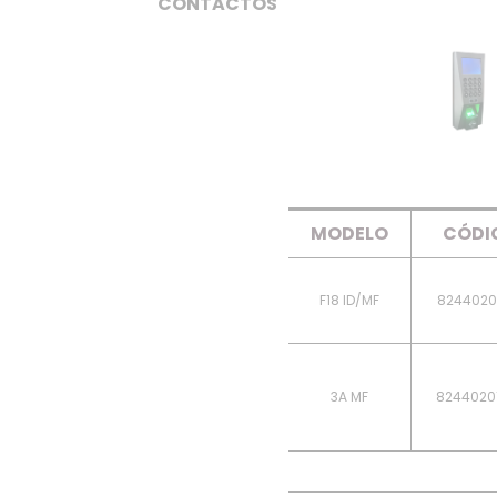
CONTACTOS
MODELO
CÓDI
F18 ID/MF
8244020
3A MF
8244020