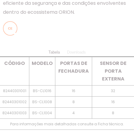
eficiente da segurança e das condições envolventes
dentro do ecossistema ORION.
Tabela
Downloads
CÓDIGO
MODELO
PORTAS DE
SENSOR DE
FECHADURA
PORTA
EXTERNA
82440301001
BS-CL1016
16
32
82440301002
BS-CL1008
8
16
82440301003
BS-CL1004
4
8
Para informações mais detalhadas consulte a Ficha técnica.