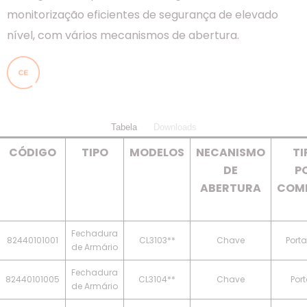
monitorização eficientes de segurança de elevado
nível, com vários mecanismos de abertura.
Tabela
Downloads
CÓDIGO
TIPO
MODELOS
NECANISMO
TI
DE
P
ABERTURA
COMP
Fechadura
82440101001
CL3103**
Chave
Port
de Armário
Fechadura
82440101005
CL3104**
Chave
Por
de Armário