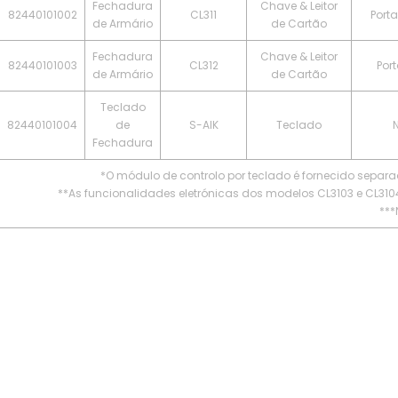
Fechadura
Chave & Leitor
82440101002
CL311
Port
de Armário
de Cartão
Fechadura
Chave & Leitor
82440101003
CL312
Por
de Armário
de Cartão
Teclado
82440101004
de
S-AIK
Teclado
Fechadura
*O módulo de controlo por teclado é fornecido separ
**As funcionalidades eletrónicas dos modelos CL3103 e CL31
***